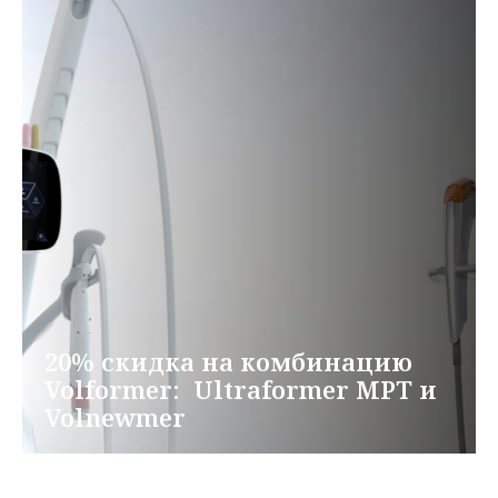
20% скидка на комбинацию
Volformer: ㅤㅤㅤㅤ ㅤUltraformer MPT и
Volnewmer