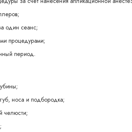
едуры за счет нанесения апликационной анесте
ллеров;
за один сеанс;
ими процедурами;
нный период.
убины;
губ, носа и подбородка;
й челюсти;
;