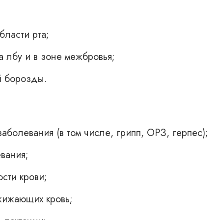
бласти рта;
 лбу и в зоне межбровья;
й борозды.
болевания (в том числе, грипп, ОРЗ, герпес);
вания;
сти крови;
жижающих кровь;